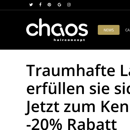
Skip
twitter
facebook
pinterest
google-
instagram
to
plus
main
content
NEWS
CA
Traumhafte L
erfüllen sie s
Jetzt zum Ke
-20% Rabatt