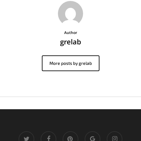
Author
grelab
More posts by grelab
twitter
facebook
pinterest
google-
instagram