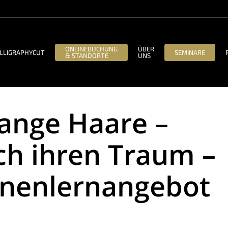
ONLINEBUCHUNG
ÜBER
LLIGRAPHYCUT
SEMINARE
& STANDORTE
UNS
ange Haare –
ich ihren Traum –
nnenlernangebot