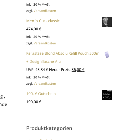
inkl. 20 % MwSt.
zzgl.
Versandkosten
Men´s Cut - classic
474,00
€
inkl. 20 % MwSt.
zzgl.
Versandkosten
Kerastase Blond Absolu Refill Pouch 500ml
+ Designflasche Alu
Ursprünglicher
Aktueller
UVP:
43,84
€
Neuer Preis:
36,00
€
Preis
Preis
inkl. 20 % MwSt.
zzgl.
Versandkosten
war:
ist:
43,84 €
36,00 €.
100,-€ Gutschein
g ,
100,00
€
ende
Produktkategorien