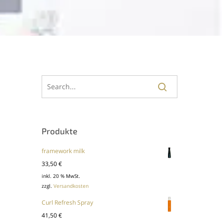
Produkte
framework milk
33,50
€
inkl. 20 % MwSt.
zzgl.
Versandkosten
Curl Refresh Spray
41,50
€