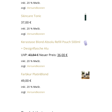
inkl. 20 % MwSt.
zzgl.
Versandkosten
Skincare Tonic
37,00
€
inkl. 20 % MwSt.
zzgl.
Versandkosten
Kerastase Blond Absolu Refill Pouch 500ml
+ Designflasche Alu
Ursprünglicher
Aktueller
UVP:
43,84
€
Neuer Preis:
36,00
€
Preis
Preis
inkl. 20 % MwSt.
zzgl.
Versandkosten
war:
ist:
43,84 €
36,00 €.
Farbkur PlatinBlond
49,00
€
inkl. 20 % MwSt.
zzgl.
Versandkosten