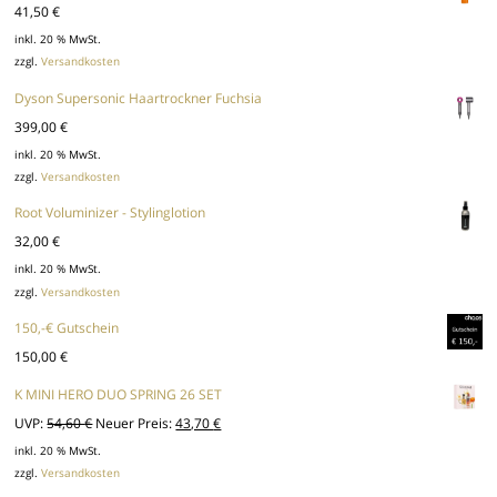
41,50
€
inkl. 20 % MwSt.
zzgl.
Versandkosten
Dyson Supersonic Haartrockner Fuchsia
399,00
€
inkl. 20 % MwSt.
zzgl.
Versandkosten
Root Voluminizer - Stylinglotion
32,00
€
inkl. 20 % MwSt.
zzgl.
Versandkosten
150,-€ Gutschein
150,00
€
K MINI HERO DUO SPRING 26 SET
Ursprünglicher
Aktueller
UVP:
54,60
€
Neuer Preis:
43,70
€
Preis
Preis
inkl. 20 % MwSt.
zzgl.
Versandkosten
war:
ist: