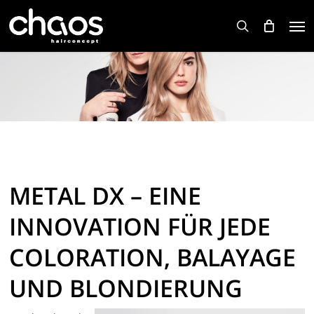
Skip
Men
to
search
main
content
METAL DX – EINE
INNOVATION FÜR JEDE
COLORATION, BALAYAGE
UND BLONDIERUNG