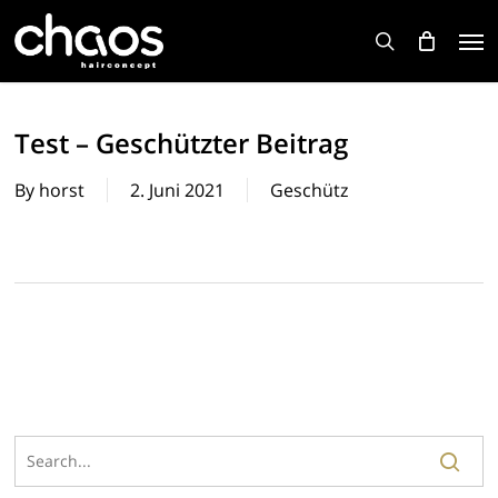
Skip
Men
to
search
main
content
Test – Geschützter Beitrag
By
horst
2. Juni 2021
Geschütz