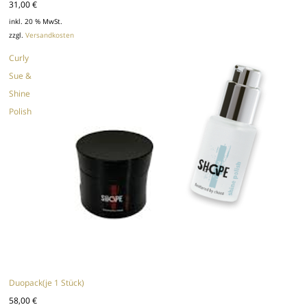
31,00
€
inkl. 20 % MwSt.
zzgl.
Versandkosten
Curly
Sue &
Shine
Polish
Duopack(je 1 Stück)
58,00
€